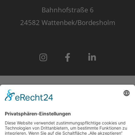
Bahnhofstraße 6
24582 Wattenbek/Bordesholm
START
IMPRESSUM
DATENSCHUTZERKLÄRUNG