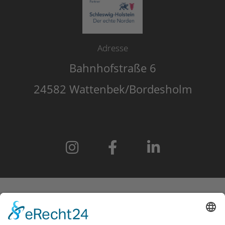
Adresse
Bahnhofstraße 6
24582 Wattenbek/Bordesholm
START