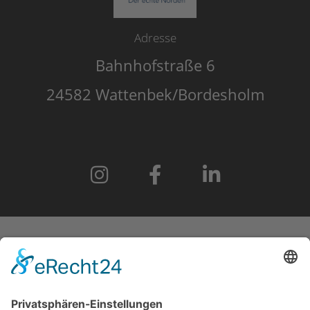
Adresse
Bahnhofstraße 6
24582 Wattenbek/Bordesholm
START
IMPRESSUM