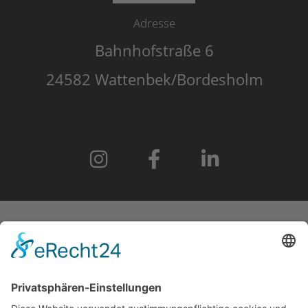
Adresse
Bahnhofstraße 6
24582 Wattenbek/Bordesholm
START
IMPRESSUM