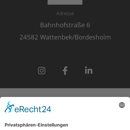
Adresse
Bahnhofstraße 6
24582 Wattenbek/Bordesholm
START
IMPRESSUM