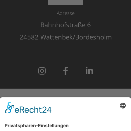
Adresse
Bahnhofstraße 6
24582 Wattenbek/Bordesholm
START
IMPRESSUM