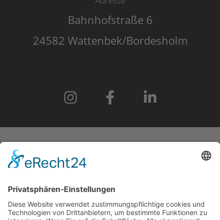
Adresse
Bahnhofstraße 6
24582 Wattenbek/Bordesholm
START
IMPRESSUM
DATENSCHUTZERKLÄRUNG