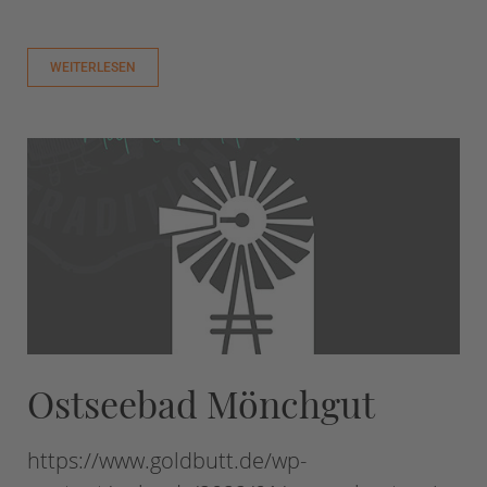
WEITERLESEN
Ostseebad Mönchgut
https://www.goldbutt.de/wp-