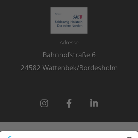
Adresse
Bahnhofstraße 6
24582 Wattenbek/Bordesholm
START